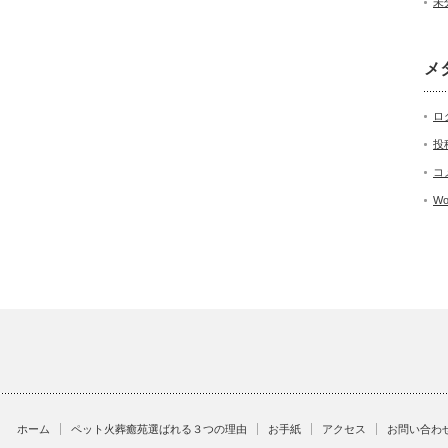
未
メ
ロ
投
コ
Wo