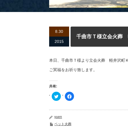
8.30
千曲市Ｔ様立会火葬 
2015
本日、千曲市Ｔ様より立会火葬 軽井沢町
ご冥福をお祈り致します。
共有:
ク
Facebook
リ
で
ッ
共
ク
有
し
す
て
る
Twitter
に
yuen
で
は
共
ク
ペット火葬
有
リ