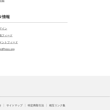
分類
タ情報
グイン
稿フィード
メントフィード
rdPress.org