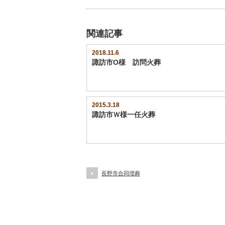
(新
ッ
し
ク
い
し
ウ
て
ィ
く
関連記事
ン
だ
ド
さ
ウ
い
で
(新
2018.11.6
開
し
諏訪市O様 訪問火葬
き
い
ま
ウ
す)
ィ
ン
ド
ウ
で
開
2015.3.18
き
諏訪市Ｗ様一任火葬
ま
す)
長野市合同埋葬