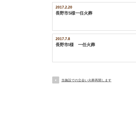
2017.2.20
長野市S様一任火葬
2017.7.8
長野市I様 一任火葬
当施設での立会い火葬再開します