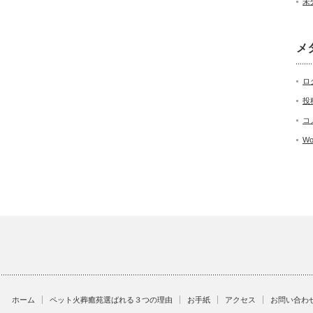
未
メ
ロ
投
コ
Wo