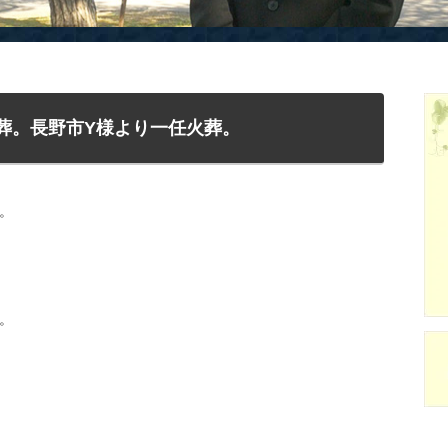
葬。長野市Y様より一任火葬。
。
。