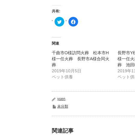
共有:
ク
Facebook
リ
で
ッ
共
ク
有
し
す
て
る
Twitter
に
関連
で
は
共
ク
千曲市O様訪問火葬 松本市H
長野市Y
有
リ
(新
ッ
様一任火葬 長野市A様合同火
様一任火
し
ク
い
し
葬
葬 池田
ウ
て
2019年10月5日
2019年1
ィ
く
ン
だ
ペット供養
ペット供
ド
さ
ウ
い
で
(新
開
し
き
い
ま
ウ
yuen
す)
ィ
ン
未分類
ド
ウ
で
開
き
ま
す)
関連記事