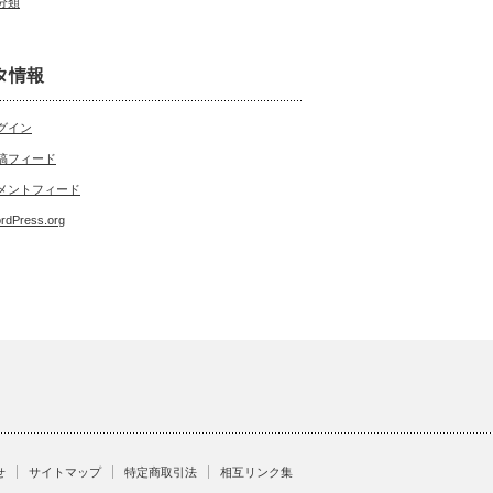
分類
タ情報
グイン
稿フィード
メントフィード
rdPress.org