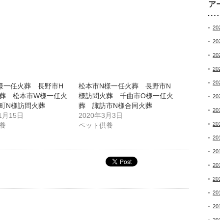
ア
20
20
20
20
20
様一任火葬 長野市H
松本市N様一任火葬 長野市N
葬 松本市W様一任火
様訪問火葬 千曲市O様一任火
20
町N様訪問火葬
葬 諏訪市N様合同火葬
20
1月15日
2020年3月3日
20
養
ペット供養
20
20
20
20
20
20