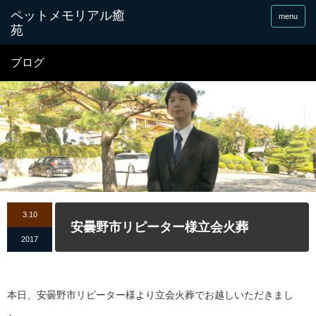
menu
ブログ
3.10
安曇野市リピーター様立会火葬
2017
本日、安曇野市リピーター様より立会火葬でお越しいただきまし