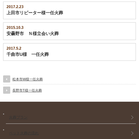
で
開
2017.2.23
き
上田市リピーター様一任火葬
ま
す)
2015.10.3
安曇野市 Ｎ様立会い火葬
2017.5.2
千曲市U様 一任火葬
松本市W様一任火葬
長野市T様一任火葬
火葬プラン
ペット火葬の流れ