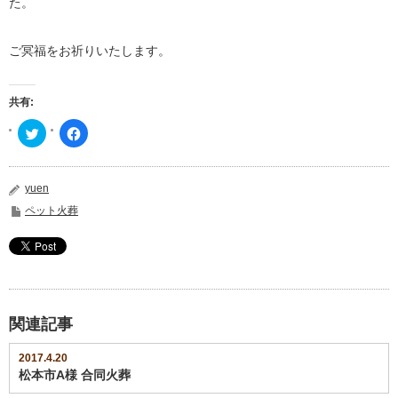
た。
ご冥福をお祈りいたします。
共有:
ク
Facebook
リ
で
ッ
共
ク
有
し
す
て
る
yuen
Twitter
に
で
は
ペット火葬
共
ク
有
リ
(新
ッ
し
ク
い
し
ウ
て
ィ
く
ン
だ
ド
さ
ウ
い
で
(新
関連記事
開
し
き
い
ま
ウ
2017.4.20
す)
ィ
松本市A様 合同火葬
ン
ド
ウ