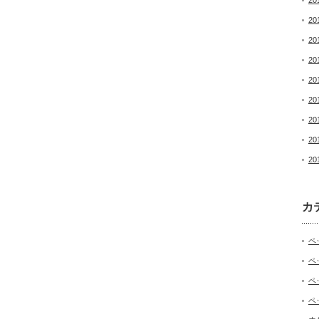
20
20
20
20
20
20
20
20
20
カ
ペ
ペ
ペ
ペ