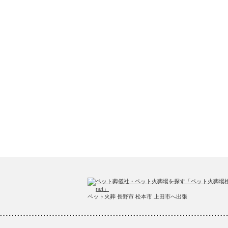
ペット火葬 長野市 松本市 上田市へ出張