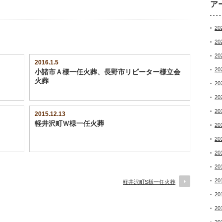
ア
20
20
20
2016.1.5
20
小諸市Ａ様一任火葬、長野市リピーター様立会
火葬
20
20
20
2015.12.13
軽井沢町Ｗ様一任火葬
20
20
20
20
20
軽井沢町S様一任火葬
20
20