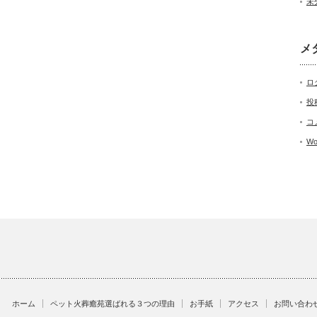
未
メ
ロ
投
コ
Wo