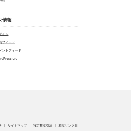
分類
タ情報
グイン
稿フィード
メントフィード
rdPress.org