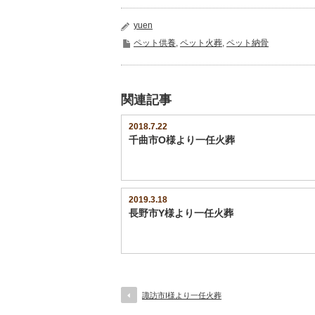
し
す
て
る
Twitter
に
yuen
で
は
共
ク
ペット供養
,
ペット火葬
,
ペット納骨
有
リ
(新
ッ
し
ク
い
し
ウ
て
ィ
く
関連記事
ン
だ
ド
さ
ウ
い
で
(新
2018.7.22
開
し
千曲市O様より一任火葬
き
い
ま
ウ
す)
ィ
ン
ド
ウ
で
開
2019.3.18
き
長野市Y様より一任火葬
ま
す)
諏訪市I様より一任火葬