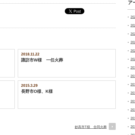
ア
20
20
20
20
20
2018.11.22
20
諏訪市W様 一任火葬
20
20
20
2015.3.29
長野市O様、K様
20
20
20
20
20
妙高市T様 合同火葬