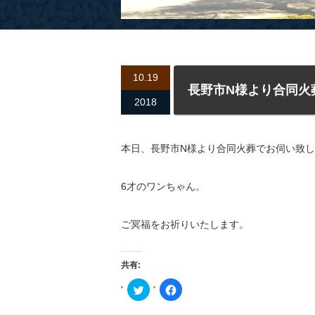
10.19
長野市N様より合同火
2018
本日、長野市N様より合同火葬でお伺い致
6才のワンちゃん。
ご冥福をお祈りいたします。
共有:
ク
Facebook
リ
で
ッ
共
ク
有