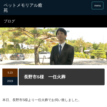
menu
ブログ
5.23
長野市S様 一任火葬
2019
本日、長野市S様より一任火葬でお伺い致しました。