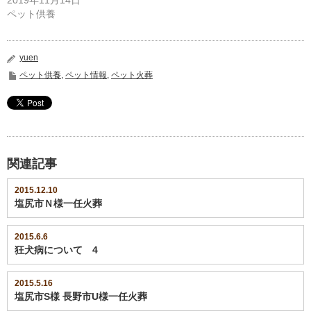
ド
ウ
ペット供養
で
開
き
ま
す)
yuen
ペット供養
,
ペット情報
,
ペット火葬
関連記事
2015.12.10
塩尻市Ｎ様一任火葬
2015.6.6
狂犬病について 4
2015.5.16
塩尻市S様 長野市U様一任火葬