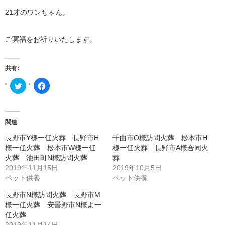
21才のワンちゃん。
ご冥福をお祈りいたします。
共有:
ク
Facebook
リ
で
ッ
共
ク
有
し
す
て
る
Twitter
に
関連
で
は
共
ク
長野市Y様一任火葬 長野市H
千曲市O様訪問火葬 松本市H
有
リ
(新
ッ
様一任火葬 松本市W様一任
様一任火葬 長野市A様合同火
し
ク
い
し
火葬 池田町N様訪問火葬
葬
ウ
て
2019年11月15日
2019年10月5日
ィ
く
ン
だ
ペット供養
ペット供養
ド
さ
ウ
い
で
(新
長野市N様訪問火葬 長野市M
開
し
き
い
様一任火葬 安曇野市N様よ一
ま
ウ
任火葬
す)
ィ
ン
2019年11月14日