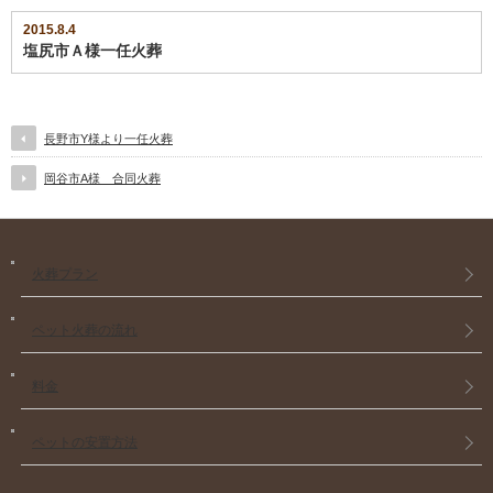
2015.8.4
塩尻市Ａ様一任火葬
長野市Y様より一任火葬
岡谷市A様 合同火葬
火葬プラン
ペット火葬の流れ
料金
ペットの安置方法