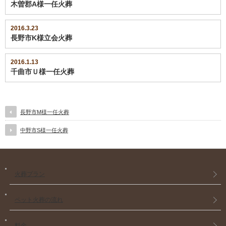
き
木曽郡A様一任火葬
ま
す)
2016.3.23
長野市K様立会火葬
2016.1.13
千曲市Ｕ様一任火葬
長野市M様一任火葬
中野市S様一任火葬
火葬プラン
ペット火葬の流れ
料金