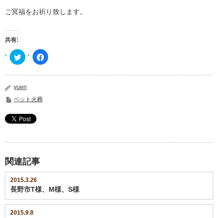
ご冥福をお祈り致します。
共有:
ク
Facebook
リ
で
ッ
共
ク
有
し
す
て
る
yuen
Twitter
に
で
は
ペット火葬
共
ク
有
リ
(新
ッ
し
ク
い
し
ウ
て
ィ
く
ン
だ
ド
さ
ウ
い
で
(新
関連記事
開
し
き
い
ま
ウ
2015.3.26
す)
ィ
長野市T様、M様、S様
ン
ド
ウ
で
開
2015.9.8