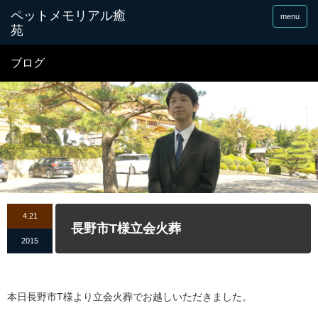
menu
ブログ
4.21
長野市T様立会火葬
2015
本日長野市T様より立会火葬でお越しいただきました。